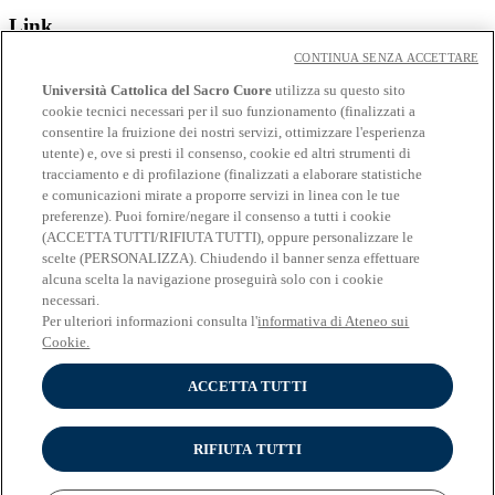
Link
CONTINUA SENZA ACCETTARE
Contatti
Eventi
Università Cattolica del Sacro Cuore
utilizza su questo sito
Avvisi
cookie tecnici necessari per il suo funzionamento (finalizzati a
consentire la fruizione dei nostri servizi, ottimizzare l'esperienza
Social
utente) e, ove si presti il consenso, cookie ed altri strumenti di
tracciamento e di profilazione (finalizzati a elaborare statistiche
Facebook
e comunicazioni mirate a proporre servizi in linea con le tue
𝕏
preferenze). Puoi fornire/negare il consenso a tutti i cookie
Linkedin
(ACCETTA TUTTI/RIFIUTA TUTTI), oppure personalizzare le
Youtube
scelte (PERSONALIZZA). Chiudendo il banner senza effettuare
Instagram
alcuna scelta la navigazione proseguirà solo con i cookie
Telegram
necessari.
Spotify
Per ulteriori informazioni consulta l'
informativa di Ateneo sui
Cookie.
ACCETTA TUTTI
© Università Cattolica del Sacro Cuore - Largo A. Gemelli 1, 20123
Milano - PI 02133120150
Privacy
RIFIUTA TUTTI
Impostazione dei Cookies
Cookies