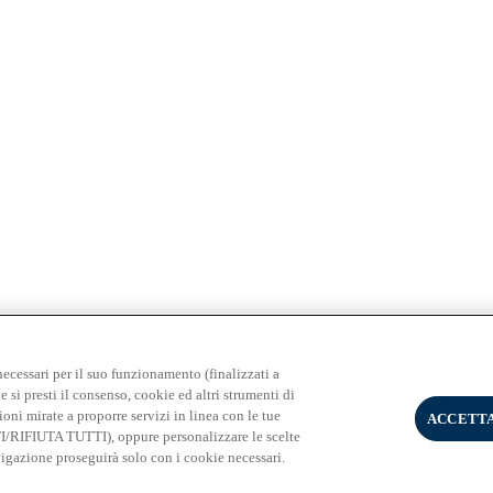
3 Milano - PI 02133120150
necessari per il suo funzionamento (finalizzati a
e si presti il consenso, cookie ed altri strumenti di
ioni mirate a proporre servizi in linea con le tue
ACCETTA
TI/RIFIUTA TUTTI), oppure personalizzare le scelte
gazione proseguirà solo con i cookie necessari.