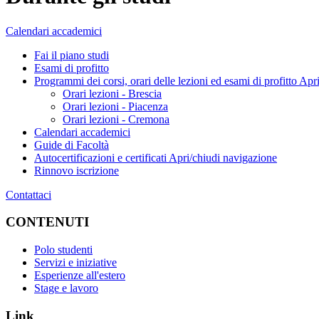
Calendari accademici
Fai il piano studi
Esami di profitto
Programmi dei corsi, orari delle lezioni ed esami di profitto
Apri
Orari lezioni - Brescia
Orari lezioni - Piacenza
Orari lezioni - Cremona
Calendari accademici
Guide di Facoltà
Autocertificazioni e certificati
Apri/chiudi navigazione
Rinnovo iscrizione
Contattaci
CONTENUTI
Polo studenti
Servizi e iniziative
Esperienze all'estero
Stage e lavoro
Link