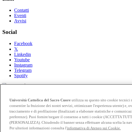
Contatti
Eventi
Avvisi
Social
Facebook
𝕏
Linkedin
Youtube
Instagram
Telegram
Spotify
© Università Cattolica del Sacro Cuore - Largo A. Gemelli 1, 2012
Università Cattolica del Sacro Cuore
utilizza su questo sito cookie tecnici 
Privacy
consentire la fruizione dei nostri servizi, ottimizzare l'esperienza utente) e, ov
Impostazione dei Cookies
tracciamento e di profilazione (finalizzati a elaborare statistiche e comunicaz
Cookies
preferenze). Puoi fornire/negare il consenso a tutti i cookie (ACCETTA TUT
(PERSONALIZZA). Chiudendo il banner senza effettuare alcuna scelta la navi
English version
Per ulteriori informazioni consulta l'
informativa di Ateneo sui Cookie.