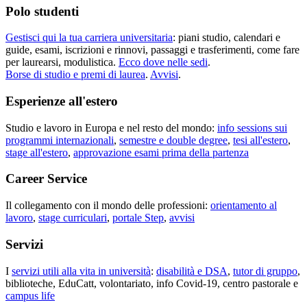
Polo studenti
Gestisci qui la tua carriera universitaria
: piani studio, calendari e
guide, esami, iscrizioni e rinnovi, passaggi e trasferimenti, come fare
per laurearsi, modulistica.
Ecco dove nelle sedi
.
Borse di studio e premi di laurea
.
Avvisi
.
Esperienze all'estero
Studio e lavoro in Europa e nel resto del mondo:
info sessions sui
programmi internazionali
,
semestre e double degree
,
tesi all'estero
,
stage all'estero
,
approvazione esami prima della partenza
Career Service
Il collegamento con il mondo delle professioni:
orientamento al
lavoro
,
stage curriculari
,
portale Step
,
avvisi
Servizi
I
servizi utili alla vita in università
:
disabilità e DSA
,
tutor di gruppo
,
biblioteche, EduCatt, volontariato, info Covid-19, centro pastorale e
campus life