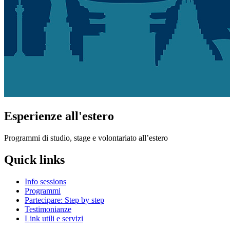
Esperienze all'estero
Programmi di studio, stage e volontariato all’estero
Quick links
Info sessions
Programmi
Partecipare: Step by step
Testimonianze
Link utili e servizi