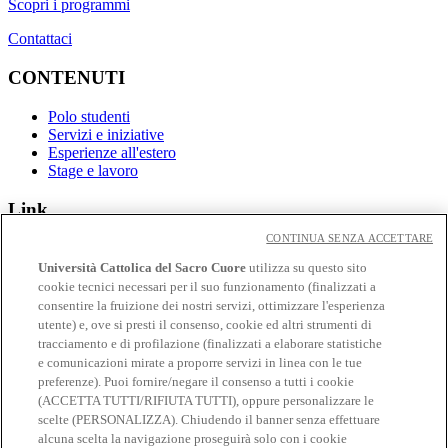
Scopri i programmi
Contattaci
CONTENUTI
Polo studenti
Servizi e iniziative
Esperienze all'estero
Stage e lavoro
Link
CONTINUA SENZA ACCETTARE
Contatti
Eventi
Università Cattolica del Sacro Cuore
utilizza su questo sito
Avvisi
cookie tecnici necessari per il suo funzionamento (finalizzati a
consentire la fruizione dei nostri servizi, ottimizzare l'esperienza
Social
utente) e, ove si presti il consenso, cookie ed altri strumenti di
tracciamento e di profilazione (finalizzati a elaborare statistiche
Facebook
e comunicazioni mirate a proporre servizi in linea con le tue
𝕏
preferenze). Puoi fornire/negare il consenso a tutti i cookie
Linkedin
(ACCETTA TUTTI/RIFIUTA TUTTI), oppure personalizzare le
Youtube
scelte (PERSONALIZZA). Chiudendo il banner senza effettuare
Instagram
alcuna scelta la navigazione proseguirà solo con i cookie