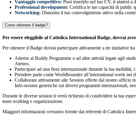
Vantaggio competitivo:
Puoi inserirlo nel tuo CV, ti aiuterà a 
Professional development:
Certifica le tue capacità di public
Networking:
Dimostra il tuo coinvolgimento attivo nella comm
Come ottenere il badge?
Per essere eleggibile al Cattolica International Badge, dovrai a
Per ottenere il Badge dovrai partecipare attivamente a tre iniziative tr
Aderire al Buddy Programme o ad altre attività legate agli studen
Ateneo.
Partecipare ad una fiera internazionale durante la tua mobilità
Prendere parte come Worldbounder all’international week nei div
Collaborare attivamente alle Session offerte dal nostro ufficio tr
Info-session generiche sui diversi programmi internazionali, ses
Durante le diverse session ti verrà richiesto di condividere la tua espe
team working e organizzazione.
Maggiori informazioni verranno fornite dai referenti di Cattolica Intern