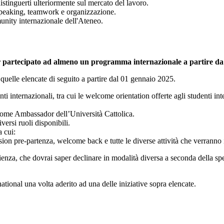
distinguerti ulteriormente sul mercato del lavoro.
 speaking, teamwork e organizzazione.
unity internazionale dell'Ateneo.
ver partecipato ad almeno un programma internazionale a partire d
a quelle elencate di seguito a partire dal 01 gennaio 2025.
ti internazionali, tra cui le welcome orientation offerte agli studenti in
, come Ambassador dell’Università Cattolica.
ersi ruoli disponibili.
a cui:
sion pre-partenza, welcome back e tutte le diverse attività che verrann
rienza, che dovrai saper declinare in modalità diversa a seconda della sp
ational una volta aderito ad una delle iniziative sopra elencate.