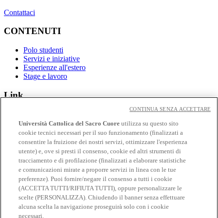
Contattaci
CONTENUTI
Polo studenti
Servizi e iniziative
Esperienze all'estero
Stage e lavoro
Link
CONTINUA SENZA ACCETTARE
Contatti
Eventi
Università Cattolica del Sacro Cuore
utilizza su questo sito
Avvisi
cookie tecnici necessari per il suo funzionamento (finalizzati a
consentire la fruizione dei nostri servizi, ottimizzare l'esperienza
Social
utente) e, ove si presti il consenso, cookie ed altri strumenti di
tracciamento e di profilazione (finalizzati a elaborare statistiche
Facebook
e comunicazioni mirate a proporre servizi in linea con le tue
𝕏
preferenze). Puoi fornire/negare il consenso a tutti i cookie
Linkedin
(ACCETTA TUTTI/RIFIUTA TUTTI), oppure personalizzare le
Youtube
scelte (PERSONALIZZA). Chiudendo il banner senza effettuare
Instagram
alcuna scelta la navigazione proseguirà solo con i cookie
Telegram
necessari.