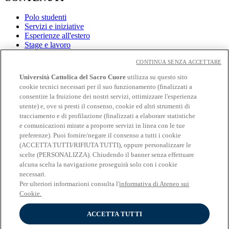
Polo studenti
Servizi e iniziative
Esperienze all'estero
Stage e lavoro
CONTINUA SENZA ACCETTARE
Link
Università Cattolica del Sacro Cuore
utilizza su questo sito
Contatti
cookie tecnici necessari per il suo funzionamento (finalizzati a
Eventi
consentire la fruizione dei nostri servizi, ottimizzare l'esperienza
Avvisi
utente) e, ove si presti il consenso, cookie ed altri strumenti di
tracciamento e di profilazione (finalizzati a elaborare statistiche
Social
e comunicazioni mirate a proporre servizi in linea con le tue
preferenze). Puoi fornire/negare il consenso a tutti i cookie
Facebook
(ACCETTA TUTTI/RIFIUTA TUTTI), oppure personalizzare le
𝕏
scelte (PERSONALIZZA). Chiudendo il banner senza effettuare
Linkedin
alcuna scelta la navigazione proseguirà solo con i cookie
Youtube
necessari.
Instagram
Per ulteriori informazioni consulta l'
informativa di Ateneo sui
Telegram
Cookie.
Spotify
ACCETTA TUTTI