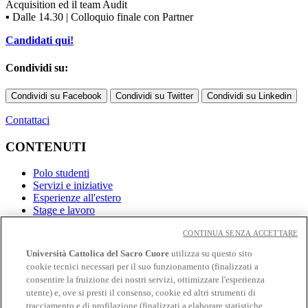
Acquisition ed il team Audit
▪ Dalle 14.30 | Colloquio finale con Partner
Candidati qui!
Condividi su:
Condividi su Facebook
Condividi su Twitter
Condividi su Linkedin
Contattaci
CONTENUTI
Polo studenti
Servizi e iniziative
Esperienze all'estero
Stage e lavoro
CONTINUA SENZA ACCETTARE
Link
Università Cattolica del Sacro Cuore
utilizza su questo sito
Contatti
cookie tecnici necessari per il suo funzionamento (finalizzati a
Eventi
consentire la fruizione dei nostri servizi, ottimizzare l'esperienza
Avvisi
utente) e, ove si presti il consenso, cookie ed altri strumenti di
tracciamento e di profilazione (finalizzati a elaborare statistiche