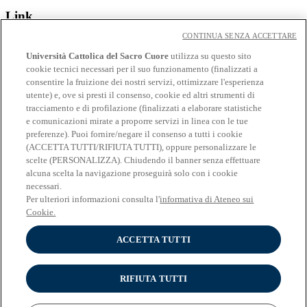
Link
CONTINUA SENZA ACCETTARE
Contatti
Eventi
Università Cattolica del Sacro Cuore
utilizza su questo sito
Avvisi
cookie tecnici necessari per il suo funzionamento (finalizzati a
consentire la fruizione dei nostri servizi, ottimizzare l'esperienza
Social
utente) e, ove si presti il consenso, cookie ed altri strumenti di
tracciamento e di profilazione (finalizzati a elaborare statistiche
Facebook
e comunicazioni mirate a proporre servizi in linea con le tue
𝕏
preferenze). Puoi fornire/negare il consenso a tutti i cookie
Linkedin
(ACCETTA TUTTI/RIFIUTA TUTTI), oppure personalizzare le
Youtube
scelte (PERSONALIZZA). Chiudendo il banner senza effettuare
Instagram
alcuna scelta la navigazione proseguirà solo con i cookie
Telegram
necessari.
Spotify
Per ulteriori informazioni consulta l'
informativa di Ateneo sui
Cookie.
ACCETTA TUTTI
© Università Cattolica del Sacro Cuore - Largo A. Gemelli 1, 20123
Milano - PI 02133120150
Privacy
RIFIUTA TUTTI
Impostazione dei Cookies
Cookies