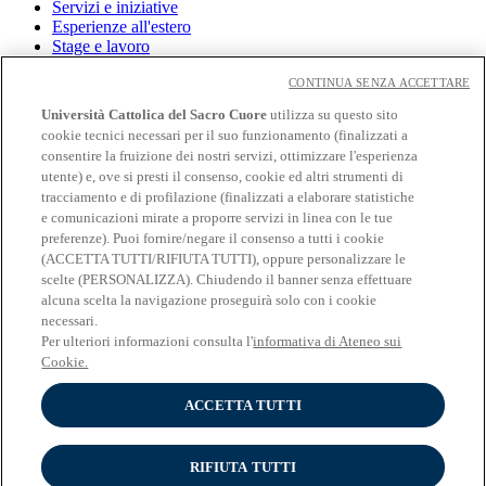
Servizi e iniziative
Esperienze all'estero
Stage e lavoro
CONTINUA SENZA ACCETTARE
Link
Università Cattolica del Sacro Cuore
utilizza su questo sito
Contatti
cookie tecnici necessari per il suo funzionamento (finalizzati a
Eventi
consentire la fruizione dei nostri servizi, ottimizzare l'esperienza
Avvisi
utente) e, ove si presti il consenso, cookie ed altri strumenti di
tracciamento e di profilazione (finalizzati a elaborare statistiche
Social
e comunicazioni mirate a proporre servizi in linea con le tue
preferenze). Puoi fornire/negare il consenso a tutti i cookie
Facebook
(ACCETTA TUTTI/RIFIUTA TUTTI), oppure personalizzare le
𝕏
scelte (PERSONALIZZA). Chiudendo il banner senza effettuare
Linkedin
alcuna scelta la navigazione proseguirà solo con i cookie
Youtube
necessari.
Instagram
Per ulteriori informazioni consulta l'
informativa di Ateneo sui
Telegram
Cookie.
Spotify
ACCETTA TUTTI
© Università Cattolica del Sacro Cuore - Largo A. Gemelli 1, 20123
Milano - PI 02133120150
RIFIUTA TUTTI