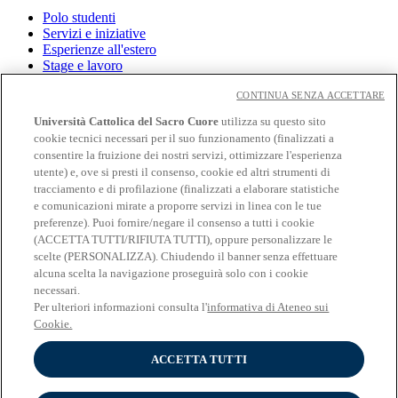
Polo studenti
Servizi e iniziative
Esperienze all'estero
Stage e lavoro
CONTINUA SENZA ACCETTARE
Link
Università Cattolica del Sacro Cuore
utilizza su questo sito
Contatti
cookie tecnici necessari per il suo funzionamento (finalizzati a
Eventi
consentire la fruizione dei nostri servizi, ottimizzare l'esperienza
Avvisi
utente) e, ove si presti il consenso, cookie ed altri strumenti di
tracciamento e di profilazione (finalizzati a elaborare statistiche
Social
e comunicazioni mirate a proporre servizi in linea con le tue
preferenze). Puoi fornire/negare il consenso a tutti i cookie
Facebook
(ACCETTA TUTTI/RIFIUTA TUTTI), oppure personalizzare le
𝕏
scelte (PERSONALIZZA). Chiudendo il banner senza effettuare
Linkedin
alcuna scelta la navigazione proseguirà solo con i cookie
Youtube
necessari.
Instagram
Per ulteriori informazioni consulta l'
informativa di Ateneo sui
Telegram
Cookie.
Spotify
ACCETTA TUTTI
© Università Cattolica del Sacro Cuore - Largo A. Gemelli 1, 20123