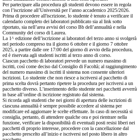
Per partecipare alla procedura gli studenti devono essere in regola
con l’iscrizione all’Università per l’anno accademico 2025/2026.
Prima di procedere all'iscrizione, lo studente è tenuto a verificare il
calendario completo dei laboratori pubblicato sia al link sotto
riportato, sia nell’area avvisi del corso Bb dell’annualità e nella
Community del corso di Laurea.
La 1^ edizione dell’iscrizione ai laboratori del terzo anno si svolgerà
nel periodo compreso tra il giorno 6 ottobre e il giorno 7 ottobre
2025, a partire dalle ore 17:00 del giorno di avvio della procedura,
ed è riservata agli studenti iscritti al terzo anno di corso.
Ciascun pacchetto di laboratori prevede un numero massimo di
iscritti, così come deciso dal Consiglio di Facoltà; al raggiungimento
del numero massimo di iscritti il sistema non consente ulteriori
iscrizioni. Lo studente che non riesce a iscriversi al pacchetto di
prima scelta dovrà pertanto ripetere la procedura per iscriversi a un
pacchetto diverso. L’inserimento dello studente nei pacchetti avverrà
in base all’ordine di iscrizione registrato dal sistema.
Si ricorda agli studenti che nei giorni di apertura delle iscrizioni di
ciascuna annualità è sempre possibile accedere al sistema per
modificare ed aggiornare le scelte effettuate. In caso di necessità si
consiglia, pertanto, di attendere qualche ora e poi rientrare nella
funzione, verificare la disponibilità di eventuali posti resisi liberi nei
pacchetti di proprio interesse, procedere con la cancellazione dal
pacchetto prescelto all’inizio e iscriversi nel posto libero in altro
pacchetto.