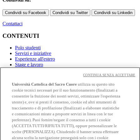
Condividi su Facebook
Condividi su Twitter
Condividi su Linkedin
Contattaci
CONTENUTI
Polo studenti
Servizi e iniziative
Esperienze all'estero
Stage e lavoro
CONTINUA SENZA ACCETTARE
Link
Università Cattolica del Sacro Cuore
utilizza su questo sito
Contatti
cookie tecnici necessari per il suo funzionamento (finalizzati a
Eventi
consentire la fruizione dei nostri servizi, ottimizzare l'esperienza
Avvisi
utente) e, ove si presti il consenso, cookie ed altri strumenti di
tracciamento e di profilazione (finalizzati a elaborare statistiche
Social
e comunicazioni mirate a proporre servizi in linea con le tue
preferenze). Puoi fornire/negare il consenso a tutti i cookie
Facebook
(ACCETTA TUTTI/RIFIUTA TUTTI), oppure personalizzare le
𝕏
scelte (PERSONALIZZA). Chiudendo il banner senza effettuare
Linkedin
alcuna scelta la navigazione proseguirà solo con i cookie