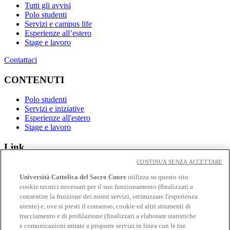
Tutti gli avvisi
Polo studenti
Servizi e campus life
Esperienze all’estero
Stage e lavoro
Contattaci
CONTENUTI
Polo studenti
Servizi e iniziative
Esperienze all'estero
Stage e lavoro
Link
CONTINUA SENZA ACCETTARE
Contatti
Eventi
Università Cattolica del Sacro Cuore
utilizza su questo sito
Avvisi
cookie tecnici necessari per il suo funzionamento (finalizzati a
consentire la fruizione dei nostri servizi, ottimizzare l'esperienza
Social
utente) e, ove si presti il consenso, cookie ed altri strumenti di
tracciamento e di profilazione (finalizzati a elaborare statistiche
Facebook
e comunicazioni mirate a proporre servizi in linea con le tue