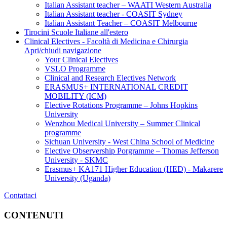
Italian Assistant teacher – WAATI Western Australia
Italian Assistant teacher - COASIT Sydney
Italian Assistant Teacher – COASIT Melbourne
Tirocini Scuole Italiane all'estero
Clinical Electives - Facoltà di Medicina e Chirurgia
Apri/chiudi navigazione
Your Clinical Electives
VSLO Programme
Clinical and Research Electives Network
ERASMUS+ INTERNATIONAL CREDIT
MOBILITY (ICM)
Elective Rotations Programme – Johns Hopkins
University
Wenzhou Medical University – Summer Clinical
programme
Sichuan University - West China School of Medicine
Elective Observership Porgramme – Thomas Jefferson
University - SKMC
Erasmus+ KA171 Higher Education (HED) - Makarere
University (Uganda)
Contattaci
CONTENUTI