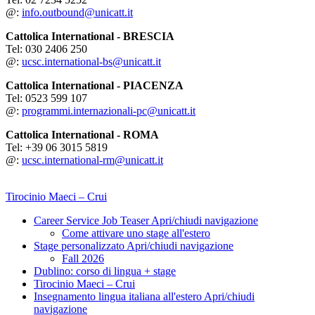
@:
info.outbound@unicatt.it
Cattolica International - BRESCIA
Tel: 030 2406 250
@:
ucsc.international-bs@unicatt.it
Cattolica International - PIACENZA
Tel: 0523 599 107
@:
programmi.internazionali-pc@unicatt.it
Cattolica International - ROMA
Tel: +39 06 3015 5819
@:
ucsc.international-rm@unicatt.it
Tirocinio Maeci – Crui
Career Service Job Teaser
Apri/chiudi navigazione
Come attivare uno stage all'estero
Stage personalizzato
Apri/chiudi navigazione
Fall 2026
Dublino: corso di lingua + stage
Tirocinio Maeci – Crui
Insegnamento lingua italiana all'estero
Apri/chiudi
navigazione