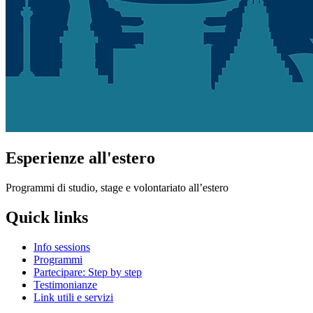
Esperienze all'estero
Programmi di studio, stage e volontariato all’estero
Quick links
Info sessions
Programmi
Partecipare: Step by step
Testimonianze
Link utili e servizi