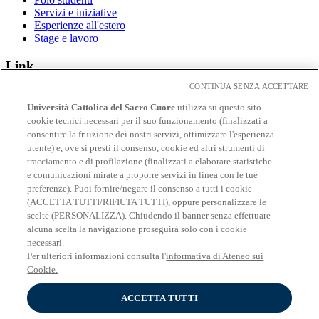
Servizi e iniziative
Esperienze all'estero
Stage e lavoro
Link
CONTINUA SENZA ACCETTARE
Contatti
Eventi
Università Cattolica del Sacro Cuore
utilizza su questo sito
Avvisi
cookie tecnici necessari per il suo funzionamento (finalizzati a
consentire la fruizione dei nostri servizi, ottimizzare l'esperienza
Social
utente) e, ove si presti il consenso, cookie ed altri strumenti di
tracciamento e di profilazione (finalizzati a elaborare statistiche
Facebook
e comunicazioni mirate a proporre servizi in linea con le tue
𝕏
preferenze). Puoi fornire/negare il consenso a tutti i cookie
Linkedin
(ACCETTA TUTTI/RIFIUTA TUTTI), oppure personalizzare le
Youtube
scelte (PERSONALIZZA). Chiudendo il banner senza effettuare
Instagram
alcuna scelta la navigazione proseguirà solo con i cookie
Telegram
necessari.
Spotify
Per ulteriori informazioni consulta l'
informativa di Ateneo sui
Cookie.
ACCETTA TUTTI
© Università Cattolica del Sacro Cuore - Largo A. Gemelli 1, 20123
Milano - PI 02133120150