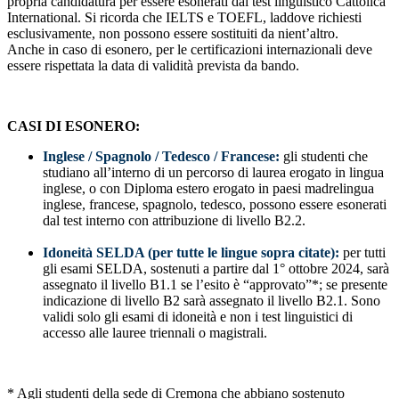
propria candidatura per essere esonerati dal test linguistico Cattolica
International. Si ricorda che IELTS e TOEFL, laddove richiesti
esclusivamente, non possono essere sostituiti da nient’altro.
Anche in caso di esonero, per le certificazioni internazionali deve
essere rispettata la data di validità prevista da bando.
CASI DI ESONERO:
Inglese / Spagnolo / Tedesco / Francese:
gli studenti che
studiano all’interno di un percorso di laurea erogato in lingua
inglese, o con Diploma estero erogato in paesi madrelingua
inglese, francese, spagnolo, tedesco, possono essere esonerati
dal test interno con attribuzione di livello B2.2.
Idoneità SELDA (per tutte le lingue sopra citate):
per tutti
gli esami SELDA, sostenuti a partire dal 1° ottobre 2024, sarà
assegnato il livello B1.1 se l’esito è “approvato”*; se presente
indicazione di livello B2 sarà assegnato il livello B2.1. Sono
validi solo gli esami di idoneità e non i test linguistici di
accesso alle lauree triennali o magistrali.
* Agli studenti della sede di Cremona che abbiano sostenuto