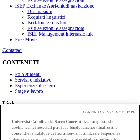
Esiti selezioni e assegnazioni
ISEP Exchange
Apri/chiudi navigazione
Destinazioni
Requisiti linguistici
Iscrizioni e selezioni
Esiti selezioni e assegnazioni
ISEP Management Internazionale
Free Mover
Contattaci
CONTENUTI
Polo studenti
Servizi e iniziative
Esperienze all'estero
Stage e lavoro
Link
CONTINUA SENZA ACCETTARE
Contatti
Eventi
Università Cattolica del Sacro Cuore
utilizza su questo sito
Avvisi
cookie tecnici necessari per il suo funzionamento (finalizzati a
consentire la fruizione dei nostri servizi, ottimizzare l'esperienza
Social
utente) e, ove si presti il consenso, cookie ed altri strumenti di