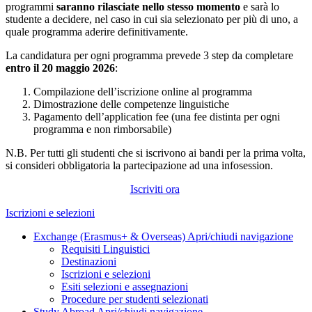
programmi
saranno rilasciate nello stesso momento
e sarà lo
studente a decidere, nel caso in cui sia selezionato per più di uno, a
quale programma aderire definitivamente.
La candidatura per ogni programma prevede 3 step da completare
entro il 20 maggio 2026
:
Compilazione dell’iscrizione online al programma
Dimostrazione delle competenze linguistiche
Pagamento dell’application fee (una fee distinta per ogni
programma e non rimborsabile)
N.B. Per tutti gli studenti che si iscrivono ai bandi per la prima volta,
si consideri obbligatoria la partecipazione ad una infosession.
Iscriviti ora
Iscrizioni e selezioni
Exchange (Erasmus+ & Overseas)
Apri/chiudi navigazione
Requisiti Linguistici
Destinazioni
Iscrizioni e selezioni
Esiti selezioni e assegnazioni
Procedure per studenti selezionati
Study Abroad
Apri/chiudi navigazione