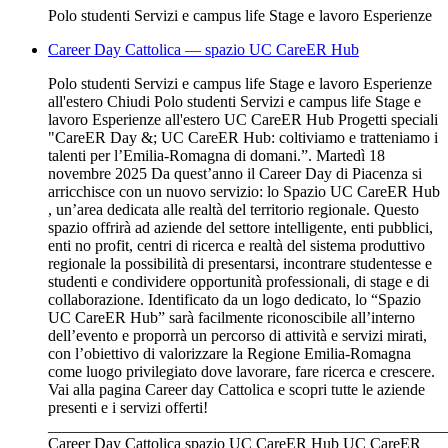
Polo studenti Servizi e campus life Stage e lavoro Esperienze
Career Day Cattolica — spazio UC CareER Hub
Polo studenti Servizi e campus life Stage e lavoro Esperienze
all'estero Chiudi Polo studenti Servizi e campus life Stage e
lavoro Esperienze all'estero UC CareER Hub Progetti speciali
"CareER Day &; UC CareER Hub: coltiviamo e tratteniamo i
talenti per l’Emilia-Romagna di domani.”. Martedì 18
novembre 2025 Da quest’anno il Career Day di Piacenza si
arricchisce con un nuovo servizio: lo Spazio UC CareER Hub
, un’area dedicata alle realtà del territorio regionale. Questo
spazio offrirà ad aziende del settore intelligente, enti pubblici,
enti no profit, centri di ricerca e realtà del sistema produttivo
regionale la possibilità di presentarsi, incontrare studentesse e
studenti e condividere opportunità professionali, di stage e di
collaborazione. Identificato da un logo dedicato, lo “Spazio
UC CareER Hub” sarà facilmente riconoscibile all’interno
dell’evento e proporrà un percorso di attività e servizi mirati,
con l’obiettivo di valorizzare la Regione Emilia-Romagna
come luogo privilegiato dove lavorare, fare ricerca e crescere.
Vai alla pagina Career day Cattolica e scopri tutte le aziende
presenti e i servizi offerti!
__________________________________________________
Career Day Cattolica spazio UC CareER Hub UC CareER