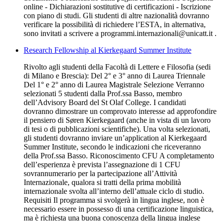
online - Dichiarazioni sostitutive di certificazioni - Iscrizione
con piano di studi. Gli studenti di altre nazionalità dovranno
verificare la possibilità di richiedere l’ESTA, in alternativa,
sono invitati a scrivere a programmi.internazionali@unicatt.it .
Research Fellowship al Kierkegaard Summer Institute
Rivolto agli studenti della Facoltà di Lettere e Filosofia (sedi
di Milano e Brescia): Del 2° e 3° anno di Laurea Triennale
Del 1° e 2° anno di Laurea Magistrale Selezione Verranno
selezionati 5 studenti dalla Prof.ssa Basso, membro
dell’Advisory Board del St Olaf College. I candidati
dovranno dimostrare un comprovato interesse ad approfondire
il pensiero di Søren Kierkegaard (anche in vista di un lavoro
di tesi o di pubblicazioni scientifiche). Una volta selezionati,
gli studenti dovranno inviare un’application al Kierkegaard
Summer Institute, secondo le indicazioni che riceveranno
della Prof.ssa Basso. Riconoscimento CFU A completamento
dell’esperienza è prevista l’assegnazione di 1 CFU
sovrannumerario per la partecipazione all’Attività
Internazionale, qualora si tratti della prima mobilità
internazionale svolta all’interno dell’attuale ciclo di studio.
Requisiti Il programma si svolgerà in lingua inglese, non è
necessario essere in possesso di una certificazione linguistica,
ma è richiesta una buona conoscenza della lingua inglese