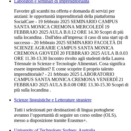
Laboratori e seminari di imprenditorialità
Favorire gli scambi tra offerta e domanda di servizi per
anziani: le opportunità imprenditoriali della piattaforma
SocialCare - 19 febbraio 2025 SEMINARIO CAMPUS
SANTA MONICA CREMONA MERCOLEDÌ 19
FEBBRAIO 2025 AULA B.0.12 ORE 14.30 Scopri di più
sulla locandina . Dall'idea all'impresa: il caso di una start up di
successo - 20 febbraio 2025 SEMINARIO FACOLTÀ DI
SCIENZE AGRARIE CAMPUS SANTA MONICA
CREMONA GIOVEDÌ 20 FEBBRAIO 2025 AULA B.0.03
ORE 11.30-13.30 Incontro rivolto agli studenti della Laurea
Triennale in Scienze e Tecnologie Alimentari. Cosa significa
essere imprenditori? E come scoprire il proprio talento
imprenditoriale? - 21 febbraio 2025 LABORATORIO
CAMPUS SANTA MONICA CREMONA VENERDÌ 21
FEBBRAIO 2025 AULA B.0.08 ORE 13.30-15.30 Scopri di
più sulla locandina .
Scienze linguistiche e Letterature straniere
Tutti i selezionati per destinazioni di lingua portoghese
avranno l’opportunità di seguire un corso online (OLS),
messo a disposizione tramite Erasmus+.
University of Technology Sydney, Australia