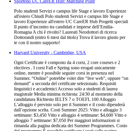
Sportello UC CareER Hub: Matching Point
Polo studenti Servizi e campus life Stage e lavoro Esperienze
all'estero Chiudi Polo studenti Servizi e campus life Stage e
lavoro Esperienze all'estero UC CareER Hub Progetti speciali
Il punto d’incontro tra candidati e imprese dell’Emilia-
Romagna A chi è rivolto? Laureati Neodottori di ricerca
Dottorandi (entro 6 mesi dal titolo) Trova il lavoro giusto per
te con il nostro supporto!
Harvard University - Cambridge, USA
Ogni Certificate è composto da 4 corsi, 2 core courses e 2
electives . I corsi Fall e Spring sono erogati unicamente
online, mentre è possibile seguire corsi in presenza nel
Summer. “Online” potrebbe voler dire “live web”, oppure “on
demand” a seconda del certificate selezionato. Requisiti
linguistici e accademici Accesso solo a studenti di laurea
magistrale Media minima richiesta: 24/30 al momento della
candidatura Richiesto IELTS 7 o TOEFL 100 Alloggio
L’alloggio è previsto solo per il Summer e il costo dipenderà
dall’opzione scelta. Costi Summer 2025: Vitto e alloggio 3
settimane: $3,450 Vitto e alloggio 4 settimane: $4,600 Vitto e
alloggio 7 settimane: $7,050 Per maggiori informazioni si
rimanda alla pagina dedicata dei Summer Programmes. Costo
del programma È possibile verificare i costi sulle pagine