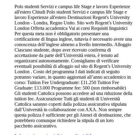
Polo studenti Servizi e campus life Stage e lavoro Esperienze
all'estero Chiudi Polo studenti Servizi e campus life Stage e
lavoro Esperienze all'estero Destinazioni Regent's University
London - Londra, Regno Unito. Sito web Regent’s University
London Offerta accademica Vai ai corsi Requisiti linguistici
Per questa meta non è obbligatorio presentare una
certificazione di lingua inglese, tuttavia è necessario avere una
conoscenza dell’inglese almeno a livello intermedio. Alloggio
Ciascuno studente, dopo aver ricevuto conferma di
accettazione da parte dell’Università estera, è tenuto ad
organizzarsi autonomamente. Consigliamo di verificare
eventuali possibilità di alloggio sul sito di Regent’s University
London . Costo del programma I dati indicati di seguito
potranno variare, in quanto aggiornati all’anno accademico in
corso: Tuition Fee Undergraduate: £11.250 Tuition Fee
Graduate: £13.000 Programme fee: 500 (non rimborsabile)
Gli studenti Cattolica possono accedere ad una riduzione della
tuition fee. Assicurazione Tutti gli studenti di Università
Cattolica saranno coperti dalla polizza assicurativa stipulata
dall’Università in collaborazione con AXA. Non sempre
questa polizza è sufficiente per gli Atenei di destinazione, che
potrebbero comunque richiedere la stipula di un loro
pacchetto assicurativo.