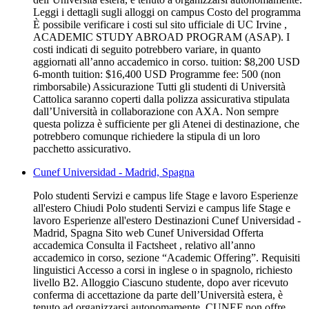
Leggi i dettagli sugli alloggi on campus Costo del programma
È possibile verificare i costi sul sito ufficiale di UC Irvine ,
ACADEMIC STUDY ABROAD PROGRAM (ASAP). I
costi indicati di seguito potrebbero variare, in quanto
aggiornati all’anno accademico in corso. tuition: $8,200 USD
6-month tuition: $16,400 USD Programme fee: 500 (non
rimborsabile) Assicurazione Tutti gli studenti di Università
Cattolica saranno coperti dalla polizza assicurativa stipulata
dall’Università in collaborazione con AXA. Non sempre
questa polizza è sufficiente per gli Atenei di destinazione, che
potrebbero comunque richiedere la stipula di un loro
pacchetto assicurativo.
Cunef Universidad - Madrid, Spagna
Polo studenti Servizi e campus life Stage e lavoro Esperienze
all'estero Chiudi Polo studenti Servizi e campus life Stage e
lavoro Esperienze all'estero Destinazioni Cunef Universidad -
Madrid, Spagna Sito web Cunef Universidad Offerta
accademica Consulta il Factsheet , relativo all’anno
accademico in corso, sezione “Academic Offering”. Requisiti
linguistici Accesso a corsi in inglese o in spagnolo, richiesto
livello B2. Alloggio Ciascuno studente, dopo aver ricevuto
conferma di accettazione da parte dell’Università estera, è
tenuto ad organizzarsi autonomamente. CUNEF non offre