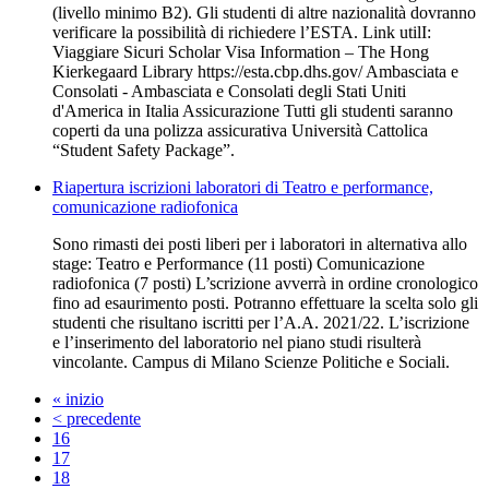
(livello minimo B2). Gli studenti di altre nazionalità dovranno
verificare la possibilità di richiedere l’ESTA. Link utilI:
Viaggiare Sicuri Scholar Visa Information – The Hong
Kierkegaard Library https://esta.cbp.dhs.gov/ Ambasciata e
Consolati - Ambasciata e Consolati degli Stati Uniti
d'America in Italia Assicurazione Tutti gli studenti saranno
coperti da una polizza assicurativa Università Cattolica
“Student Safety Package”.
Riapertura iscrizioni laboratori di Teatro e performance,
comunicazione radiofonica
Sono rimasti dei posti liberi per i laboratori in alternativa allo
stage: Teatro e Performance (11 posti) Comunicazione
radiofonica (7 posti) L’scrizione avverrà in ordine cronologico
fino ad esaurimento posti. Potranno effettuare la scelta solo gli
studenti che risultano iscritti per l’A.A. 2021/22. L’iscrizione
e l’inserimento del laboratorio nel piano studi risulterà
vincolante. Campus di Milano Scienze Politiche e Sociali.
« inizio
< precedente
16
17
18