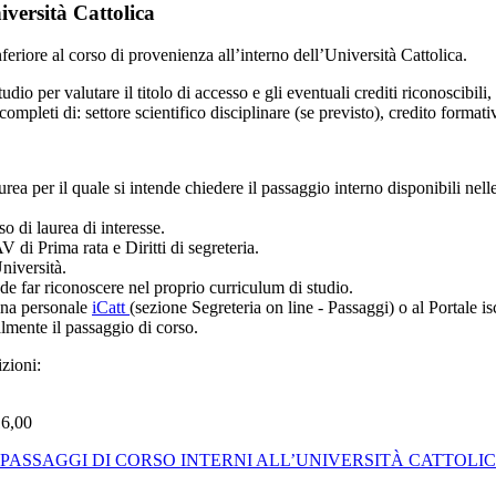
iversità Cattolica
nferiore al corso di provenienza all’interno dell’Università Cattolica.
udio per valutare il titolo di accesso e gli eventuali crediti riconoscibil
 completi di: settore scientifico disciplinare (se previsto), credito format
urea per il quale si intende chiedere il passaggio interno disponibili ne
so di laurea di interesse.
 di Prima rata e Diritti di segreteria.
niversità.
de far riconoscere nel proprio curriculum di studio.
ina personale
iCatt
(sezione Segreteria on line - Passaggi) o al Portale i
lmente il passaggio di corso.
izioni:
16,00
 unico PASSAGGI DI CORSO INTERNI ALL’UNIVERSITÀ CATTOLI