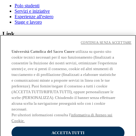
Polo studenti
Servizi e iniziative
Esperienze all'estero
Stage e lavoro
Link
CONTINUA SENZA ACCETTARE
Contatti
Eventi
Università Cattolica del Sacro Cuore
utilizza su questo sito
Avvisi
cookie tecnici necessari per il suo funzionamento (finalizzati a
consentire la fruizione dei nostri servizi, ottimizzare l'esperienza
Social
utente) e, ove si presti il consenso, cookie ed altri strumenti di
tracciamento e di profilazione (finalizzati a elaborare statistiche
Facebook
e comunicazioni mirate a proporre servizi in linea con le tue
𝕏
preferenze). Puoi fornire/negare il consenso a tutti i cookie
Linkedin
(ACCETTA TUTTI/RIFIUTA TUTTI), oppure personalizzare le
Youtube
scelte (PERSONALIZZA). Chiudendo il banner senza effettuare
Instagram
alcuna scelta la navigazione proseguirà solo con i cookie
Telegram
necessari.
Spotify
Per ulteriori informazioni consulta l'
informativa di Ateneo sui
Cookie.
ACCETTA TUTTI
© Università Cattolica del Sacro Cuore - Largo A. Gemelli 1, 20123