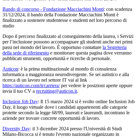
Bando di concorso - Fondazione Macciachini Monti
: con scadenza
31/12/2024, il bando della Fondazione Macciachini Monti è
finalizzato a sostenere studentesse e studenti nel loro percorso di
studio
Dopo il percorso finalizzato al conseguimento della laurea, i Servizi
per l’inclusione possono accompagnare gli studenti anche nei primi
passi nel mondo del lavoro. È opportuno contattare
la Segreteria
della sede di riferimento
e monitorare questa pagina dove verranno
pubblicati strumenti, opportunità e ricerche di personale.
Auticon
: è la prima multinazionale al mondo di consulenza
informatica a maggioranza neurodivergente. Se sei autistico e alla
ricerca di un lavoro nel settore IT vai al link
https://auticon.com/it/carriera/
per vedere le posizioni aperte oppure
invia il tuo CV a
recruiting@auticon.it
.
Inclusion Job Day
: Il 15 marzo 2024 si è svolto online Inclusion Job
Day, il luogo virtuale dove i candidati appartenenti alle categorie
protette secondo la legge 68/99, laureati e laureandi, incontrano le
aziende per trovare concrete opportunità di lavoro.
Diversity Day
: il 3 dicembre 2024 presso l'Università di Studi
Milano-Bicocca si è tenuto l'evento nazionale organizzato in