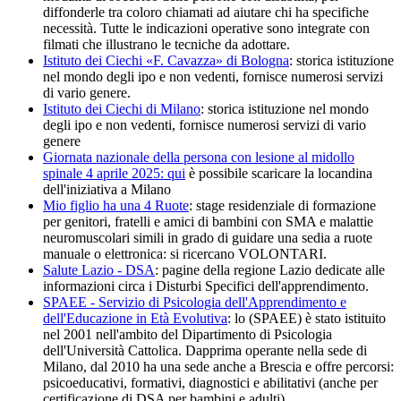
diffonderle tra coloro chiamati ad aiutare chi ha specifiche
necessità. Tutte le indicazioni operative sono integrate con
filmati che illustrano le tecniche da adottare.
Istituto dei Ciechi «F. Cavazza» di Bologna
: storica istituzione
nel mondo degli ipo e non vedenti, fornisce numerosi servizi
di vario genere.
Istituto dei Ciechi di Milano
: storica istituzione nel mondo
degli ipo e non vedenti, fornisce numerosi servizi di vario
genere
Giornata nazionale della persona con lesione al midollo
spinale 4 aprile 2025: qui
è possibile scaricare la locandina
dell'iniziativa a Milano
Mio figlio ha una 4 Ruote
: stage residenziale di formazione
per genitori, fratelli e amici di bambini con SMA e malattie
neuromuscolari simili in grado di guidare una sedia a ruote
manuale o elettronica: si ricercano VOLONTARI.
Salute Lazio - DSA
: pagine della regione Lazio dedicate alle
informazioni circa i Disturbi Specifici dell'apprendimento.
SPAEE - Servizio di Psicologia dell'Apprendimento e
dell'Educazione in Età Evolutiva
: lo (SPAEE) è stato istituito
nel 2001 nell'ambito del Dipartimento di Psicologia
dell'Università Cattolica. Dapprima operante nella sede di
Milano, dal 2010 ha una sede anche a Brescia e offre percorsi:
psicoeducativi, formativi, diagnostici e abilitativi (anche per
certificazione di DSA per bambini e adulti).