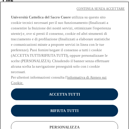
Link
CONTINUA SENZA ACCETTARE
Contatti
Eventi
Università Cattolica del Sacro Cuore
utilizza su questo sito
Avvisi
cookie tecnici necessari per il suo funzionamento (finalizzati a
consentire la fruizione dei nostri servizi, ottimizzare l'esperienza
Social
utente) e, ove si presti il consenso, cookie ed altri strumenti di
tracciamento e di profilazione (finalizzati a elaborare statistiche
Facebook
e comunicazioni mirate a proporre servizi in linea con le tue
𝕏
preferenze). Puoi fornire/negare il consenso a tutti i cookie
Linkedin
(ACCETTA TUTTI/RIFIUTA TUTTI), oppure personalizzare le
Youtube
scelte (PERSONALIZZA). Chiudendo il banner senza effettuare
Instagram
alcuna scelta la navigazione proseguirà solo con i cookie
Telegram
necessari.
Spotify
Per ulteriori informazioni consulta l'
informativa di Ateneo sui
Cookie.
ACCETTA TUTTI
© Università Cattolica del Sacro Cuore - Largo A. Gemelli 1, 20123
Milano - PI 02133120150
Privacy
RIFIUTA TUTTI
Impostazione dei Cookies
Cookies
PERSONALIZZA