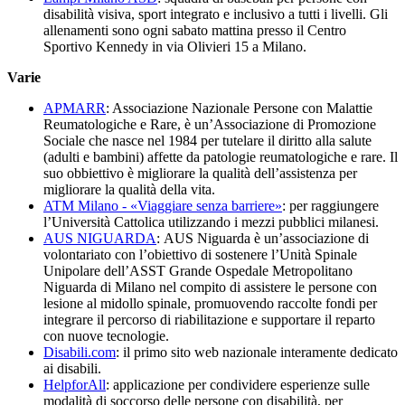
disabilità visiva, sport integrato e inclusivo a tutti i livelli. Gli
allenamenti sono ogni sabato mattina presso il Centro
Sportivo Kennedy in via Olivieri 15 a Milano.
Varie
APMARR
: Associazione Nazionale Persone con Malattie
Reumatologiche e Rare, è un’Associazione di Promozione
Sociale che nasce nel 1984 per tutelare il diritto alla salute
(adulti e bambini) affette da patologie reumatologiche e rare. Il
suo obbiettivo è migliorare la qualità dell’assistenza per
migliorare la qualità della vita.
ATM Milano - «Viaggiare senza barriere»
: per raggiungere
l’Università Cattolica utilizzando i mezzi pubblici milanesi.
AUS NIGUARDA
: AUS Niguarda è un’associazione di
volontariato con l’obiettivo di sostenere l’Unità Spinale
Unipolare dell’ASST Grande Ospedale Metropolitano
Niguarda di Milano nel compito di assistere le persone con
lesione al midollo spinale, promuovendo raccolte fondi per
integrare il percorso di riabilitazione e supportare il reparto
con nuove tecnologie.
Disabili.com
: il primo sito web nazionale interamente dedicato
ai disabili.
HelpforAll
: applicazione per condividere esperienze sulle
modalità di soccorso delle persone con disabilità, per