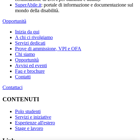
SuperAbile.it
: portale di informazione e documentazione sul
mondo della disabilità.
Opportunità
Inizia da qui
A chi ci rivolgiamo
Servizi dedicati
Prove di ammissione, VPI e OFA
Chi siamo
Opportunità
Avvisi ed eventi
Faq e brochure
Contatti
Contattaci
CONTENUTI
Polo studenti
Servizi e iniziative
Esperienze all'estero
Stage e lavoro