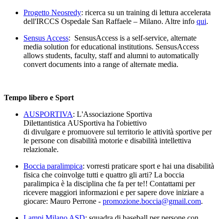
Progetto Neosredy
: ricerca su un training di lettura accelerata
dell'IRCCS Ospedale San Raffaele – Milano. Altre info
qui
.
Sensus Access
: SensusAccess is a self-service, alternate
media solution for educational institutions. SensusAccess
allows students, faculty, staff and alumni to automatically
convert documents into a range of alternate media.
Tempo libero e Sport
AUSPORTIVA
: L'Associazione Sportiva
Dilettantistica AUSportiva ha l'obiettivo
di divulgare e promuovere sul territorio le attività sportive per
le persone con disabilità motorie e disabilità intellettiva
relazionale.
Boccia paralimpica
: vorresti praticare sport e hai una disabilità
fisica che coinvolge tutti e quattro gli arti? La boccia
paralimpica è la disciplina che fa per te!! Contattami per
ricevere maggiori informazioni e per sapere dove iniziare a
giocare: Mauro Perrone -
promozione.boccia@gmail.com
.
Lampi Milano ASD
: squadra di baseball per persone con