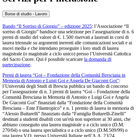
Borse di studio - Lavoro
Bando “Il Sorriso di Giorgio” – edizione 2025
: l’Associazione “Il
sorriso di Giorgio” bandisce una selezione per l’assegnazione di n. 6
premi di studio del valore di €. 1.500 riservati a laureati in corsi di
laurea triennale su argomenti inerenti alle comunicazioni sociali e ai
nuovi media e che intendano proseguire i loro studi di laurea
magistrale (o magistrale a ciclo unico) presso l’Università Cattolica
del Sacro Cuore. Qui è possibile scaricare
la domanda di
partecipazione
.
Premi di laurea “Goi – Fondazione della Comunità Bresciana in
Memoria di Antonio e Luigi Goi e Angela De Giacomi Goi”
:
l’Università degli Studi di Brescia pubblica un bando di concorso
per l’assegnazione di n. 3 premi di laurea “Goi – Fondazione della
Comunità Bresciana in Memoria di Antonio e Luigi Goi e Angela
De Giacomi Goi” finanziati dalla “Fondazione della Comunità
Bresciana – Ente Filantropico” e n. 1 premio di laurea in memoria di
“Alessio Buttarelli” finanziato dalla “Famiglia Buttarelli-Zinelli”
destinati a studenti disabili con un'età non superiore ai 30 anni, che
abbiano conseguito una laurea magistrale o a ciclo unico (D.M.
270/04) o una laurea specialistica o a ciclo unico (D.M.509/99) o
una laurea V.O. presso Università Italiane nell’A.A. 23/24.