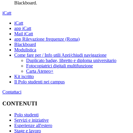
Blackboard.
iCatt
iCatt
app iCatt
Mail iCatt
app Rilevazione frequenze (Roma)
Blackboard
Modulistica
Come fare per / Info utili
Apri/chiudi navigazione
Duplicato badge, libretto e diploma universitario
Fotocopiatrici digitali multifunzione
Carta Ateneo+
Kit iscritto
Il Polo studenti nei campus
Contattaci
CONTENUTI
Polo studenti
Servizi e iniziative
Esperienze all'estero
Stage e lavoro