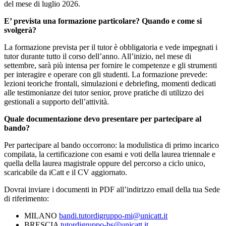
del mese di luglio 2026.
E’ prevista una formazione particolare? Quando e come si
svolgerà?
La formazione prevista per il tutor è obbligatoria e vede impegnati i
tutor durante tutto il corso dell’anno. All’inizio, nel mese di
settembre, sarà più intensa per fornire le competenze e gli strumenti
per interagire e operare con gli studenti. La formazione prevede:
lezioni teoriche frontali, simulazioni e debriefing, momenti dedicati
alle testimonianze dei tutor senior, prove pratiche di utilizzo dei
gestionali a supporto dell’attività.
Quale documentazione devo presentare per partecipare al
bando?
Per partecipare al bando occorrono: la modulistica di primo incarico
compilata, la certificazione con esami e voti della laurea triennale e
quella della laurea magistrale oppure del percorso a ciclo unico,
scaricabile da iCatt e il CV aggiornato.
Dovrai inviare i documenti in PDF all’indirizzo email della tua Sede
di riferimento:
MILANO
bandi.tutordigruppo-mi@unicatt.it
BRESCIA
tutordigruppo-bs@unicatt.it