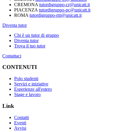
CREMONA
tutordigruppo-cr@unicatt.it
PIACENZA
tutordigruppo-pc@unicatt.it
ROMA
tutordigruppo-rm@unicatt.it
Diventa tutor
Chi è un tutor di gruppo
Diventa tutor
Trova il tuo tutor
Contattaci
CONTENUTI
Polo studenti
Servizi e iniziative
Esperienze all'estero
Stage e lavoro
Link
Contatti
Eventi
Avvisi