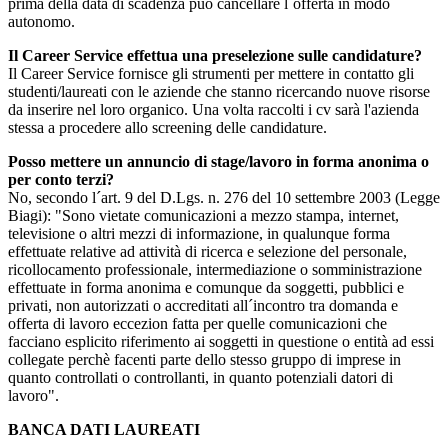
prima della data di scadenza può cancellare l´offerta in modo
autonomo.
Il Career Service effettua una preselezione sulle candidature?
Il Career Service fornisce gli strumenti per mettere in contatto gli
studenti/laureati con le aziende che stanno ricercando nuove risorse
da inserire nel loro organico. Una volta raccolti i cv sarà l'azienda
stessa a procedere allo screening delle candidature.
Posso mettere un annuncio di stage/lavoro in forma anonima o
per conto terzi?
No, secondo l´art. 9 del D.Lgs. n. 276 del 10 settembre 2003 (Legge
Biagi): "Sono vietate comunicazioni a mezzo stampa, internet,
televisione o altri mezzi di informazione, in qualunque forma
effettuate relative ad attività di ricerca e selezione del personale,
ricollocamento professionale, intermediazione o somministrazione
effettuate in forma anonima e comunque da soggetti, pubblici e
privati, non autorizzati o accreditati all´incontro tra domanda e
offerta di lavoro eccezion fatta per quelle comunicazioni che
facciano esplicito riferimento ai soggetti in questione o entità ad essi
collegate perchè facenti parte dello stesso gruppo di imprese in
quanto controllati o controllanti, in quanto potenziali datori di
lavoro".
BANCA DATI LAUREATI