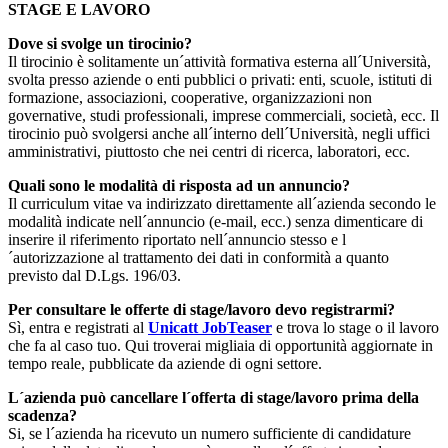
STAGE E LAVORO
Dove si svolge un tirocinio?
Il tirocinio è solitamente un´attività formativa esterna all´Università,
svolta presso aziende o enti pubblici o privati: enti, scuole, istituti di
formazione, associazioni, cooperative, organizzazioni non
governative, studi professionali, imprese commerciali, società, ecc. Il
tirocinio può svolgersi anche all´interno dell´Università, negli uffici
amministrativi, piuttosto che nei centri di ricerca, laboratori, ecc.
Quali sono le modalità di risposta ad un annuncio?
Il curriculum vitae va indirizzato direttamente all´azienda secondo le
modalità indicate nell´annuncio (e-mail, ecc.) senza dimenticare di
inserire il riferimento riportato nell´annuncio stesso e l
´autorizzazione al trattamento dei dati in conformità a quanto
previsto dal D.Lgs. 196/03.
Per consultare le offerte di stage/lavoro devo registrarmi?
Sì, entra e registrati al
Unicatt JobTeaser
e trova lo stage o il lavoro
che fa al caso tuo. Qui troverai migliaia di opportunità aggiornate in
tempo reale, pubblicate da aziende di ogni settore.
L´azienda può cancellare l´offerta di stage/lavoro prima della
scadenza?
Si, se l´azienda ha ricevuto un numero sufficiente di candidature