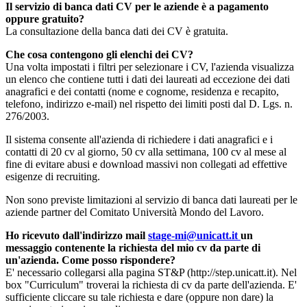
Il servizio di banca dati CV per le aziende è a pagamento
oppure gratuito?
La consultazione della banca dati dei CV è gratuita.
Che cosa contengono gli elenchi dei CV?
Una volta impostati i filtri per selezionare i CV, l'azienda visualizza
un elenco che contiene tutti i dati dei laureati ad eccezione dei dati
anagrafici e dei contatti (nome e cognome, residenza e recapito,
telefono, indirizzo e-mail) nel rispetto dei limiti posti dal D. Lgs. n.
276/2003.
Il sistema consente all'azienda di richiedere i dati anagrafici e i
contatti di 20 cv al giorno, 50 cv alla settimana, 100 cv al mese al
fine di evitare abusi e download massivi non collegati ad effettive
esigenze di recruiting.
Non sono previste limitazioni al servizio di banca dati laureati per le
aziende partner del Comitato Università Mondo del Lavoro.
Ho ricevuto dall'indirizzo mail
stage-mi@unicatt.it
un
messaggio contenente la richiesta del mio cv da parte di
un'azienda. Come posso rispondere?
E' necessario collegarsi alla pagina ST&P (http://step.unicatt.it). Nel
box "Curriculum" troverai la richiesta di cv da parte dell'azienda. E'
sufficiente cliccare su tale richiesta e dare (oppure non dare) la