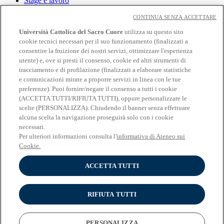
Stage e lavoro
CONTINUA SENZA ACCETTARE
Link
Università Cattolica del Sacro Cuore
utilizza su questo sito
Contatti
cookie tecnici necessari per il suo funzionamento (finalizzati a
Eventi
consentire la fruizione dei nostri servizi, ottimizzare l'esperienza
Avvisi
utente) e, ove si presti il consenso, cookie ed altri strumenti di
tracciamento e di profilazione (finalizzati a elaborare statistiche
Social
e comunicazioni mirate a proporre servizi in linea con le tue
preferenze). Puoi fornire/negare il consenso a tutti i cookie
Facebook
(ACCETTA TUTTI/RIFIUTA TUTTI), oppure personalizzare le
𝕏
scelte (PERSONALIZZA). Chiudendo il banner senza effettuare
Linkedin
alcuna scelta la navigazione proseguirà solo con i cookie
Youtube
necessari.
Instagram
Per ulteriori informazioni consulta l'
informativa di Ateneo sui
Telegram
Cookie.
Spotify
ACCETTA TUTTI
© Università Cattolica del Sacro Cuore - Largo A. Gemelli 1, 20123
Milano - PI 02133120150
RIFIUTA TUTTI
Privacy
Impostazione dei Cookies
PERSONALIZZA