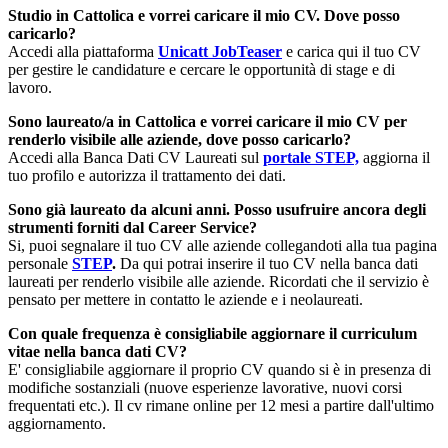
Studio in Cattolica e vorrei caricare il mio CV. Dove posso
caricarlo?
Accedi alla piattaforma
U
nicatt JobTeaser
e carica qui il tuo CV
per gestire le candidature e cercare le opportunità di stage e di
lavoro.
Sono laureato/a in Cattolica e vorrei caricare il mio CV per
renderlo visibile alle aziende, dove posso caricarlo?
Accedi alla Banca Dati CV Laureati sul
portale STEP,
aggiorna il
tuo profilo e autorizza il trattamento dei dati.
Sono già laureato da alcuni anni. Posso usufruire ancora degli
strumenti forniti dal Career Service?
Si, puoi segnalare il tuo CV alle aziende collegandoti alla tua pagina
personale
STEP
.
Da qui potrai inserire il tuo CV nella banca dati
laureati per renderlo visibile alle aziende. Ricordati che il servizio è
pensato per mettere in contatto le aziende e i neolaureati.
Con quale frequenza è consigliabile aggiornare il curriculum
vitae nella banca dati CV?
E' consigliabile aggiornare il proprio CV quando si è in presenza di
modifiche sostanziali (nuove esperienze lavorative, nuovi corsi
frequentati etc.). Il cv rimane online per 12 mesi a partire dall'ultimo
aggiornamento.