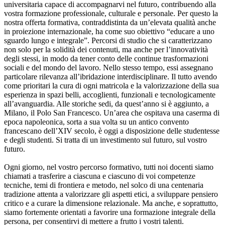
universitaria capace di accompagnarvi nel futuro, contribuendo alla
vostra formazione professionale, culturale e personale. Per questo la
nostra offerta formativa, contraddistinta da un’elevata qualità anche
in proiezione internazionale, ha come suo obiettivo “educare a uno
sguardo lungo e integrale”. Percorsi di studio che si caratterizzano
non solo per la solidità dei contenuti, ma anche per l’innovatività
degli stessi, in modo da tener conto delle continue trasformazioni
sociali e del mondo del lavoro. Nello stesso tempo, essi assegnano
particolare rilevanza all’ibridazione interdisciplinare. Il tutto avendo
come prioritari la cura di ogni matricola e la valorizzazione della sua
esperienza in spazi belli, accoglienti, funzionali e tecnologicamente
all’avanguardia. Alle storiche sedi, da quest’anno si è aggiunto, a
Milano, il Polo San Francesco. Un’area che ospitava una caserma di
epoca napoleonica, sorta a sua volta su un antico convento
francescano dell’XIV secolo, è oggi a disposizione delle studentesse
e degli studenti. Si tratta di un investimento sul futuro, sul vostro
futuro.
Ogni giorno, nel vostro percorso formativo, tutti noi docenti siamo
chiamati a trasferire a ciascuna e ciascuno di voi competenze
tecniche, temi di frontiera e metodo, nel solco di una centenaria
tradizione attenta a valorizzare gli aspetti etici, a sviluppare pensiero
critico e a curare la dimensione relazionale. Ma anche, e soprattutto,
siamo fortemente orientati a favorire una formazione integrale della
persona, per consentirvi di mettere a frutto i vostri talenti.