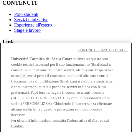
CONTENUTI
Polo studenti
Servizi e iniziative
Esperienze all'estero
Stage e lavoro
Link
CONTINUA SENZA ACCETTARE
Contatti
Eventi
Università Cattolica del Sacro Cuore
utilizza su questo sito
Avvisi
cookie tecnici necessari per il suo funzionamento (finalizzati a
consentire la fruizione dei nostri servizi, ottimizzare l'esperienza
Social
utente) e, ove si presti il consenso, cookie ed altri strumenti di
tracciamento e di profilazione (finalizzati a elaborare statistiche
Facebook
e comunicazioni mirate a proporre servizi in linea con le tue
𝕏
preferenze). Puoi fornire/negare il consenso a tutti i cookie
Linkedin
(ACCETTA TUTTI/RIFIUTA TUTTI), oppure personalizzare le
Youtube
scelte (PERSONALIZZA). Chiudendo il banner senza effettuare
Instagram
alcuna scelta la navigazione proseguirà solo con i cookie
Telegram
necessari.
Spotify
Per ulteriori informazioni consulta l'
informativa di Ateneo sui
Cookie.