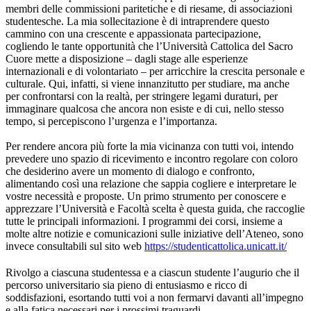
membri delle commissioni paritetiche e di riesame, di associazioni
studentesche. La mia sollecitazione è di intraprendere questo
cammino con una crescente e appassionata partecipazione,
cogliendo le tante opportunità che l’Università Cattolica del Sacro
Cuore mette a disposizione – dagli stage alle esperienze
internazionali e di volontariato – per arricchire la crescita personale e
culturale. Qui, infatti, si viene innanzitutto per studiare, ma anche
per confrontarsi con la realtà, per stringere legami duraturi, per
immaginare qualcosa che ancora non esiste e di cui, nello stesso
tempo, si percepiscono l’urgenza e l’importanza.
Per rendere ancora più forte la mia vicinanza con tutti voi, intendo
prevedere uno spazio di ricevimento e incontro regolare con coloro
che desiderino avere un momento di dialogo e confronto,
alimentando così una relazione che sappia cogliere e interpretare le
vostre necessità e proposte. Un primo strumento per conoscere e
apprezzare l’Università e Facoltà scelta è questa guida, che raccoglie
tutte le principali informazioni. I programmi dei corsi, insieme a
molte altre notizie e comunicazioni sulle iniziative dell’Ateneo, sono
invece consultabili sul sito web
https://studenticattolica.unicatt.it/
Rivolgo a ciascuna studentessa e a ciascun studente l’augurio che il
percorso universitario sia pieno di entusiasmo e ricco di
soddisfazioni, esortando tutti voi a non fermarvi davanti all’impegno
e alla fatica necessari per i prossimi traguardi.