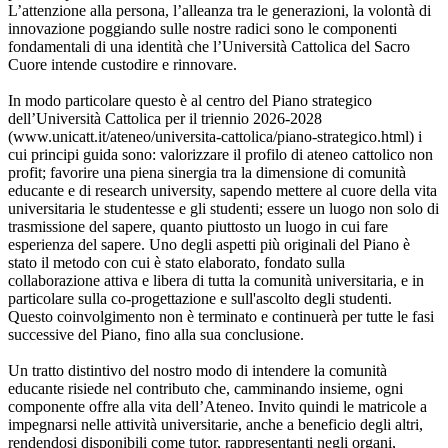
L’attenzione alla persona, l’alleanza tra le generazioni, la volontà di
innovazione poggiando sulle nostre radici sono le componenti
fondamentali di una identità che l’Università Cattolica del Sacro
Cuore intende custodire e rinnovare.
In modo particolare questo è al centro del Piano strategico
dell’Università Cattolica per il triennio 2026-2028
(www.unicatt.it/ateneo/universita-cattolica/piano-strategico.html) i
cui principi guida sono: valorizzare il profilo di ateneo cattolico non
profit; favorire una piena sinergia tra la dimensione di comunità
educante e di research university, sapendo mettere al cuore della vita
universitaria le studentesse e gli studenti; essere un luogo non solo di
trasmissione del sapere, quanto piuttosto un luogo in cui fare
esperienza del sapere. Uno degli aspetti più originali del Piano è
stato il metodo con cui è stato elaborato, fondato sulla
collaborazione attiva e libera di tutta la comunità universitaria, e in
particolare sulla co-progettazione e sull'ascolto degli studenti.
Questo coinvolgimento non è terminato e continuerà per tutte le fasi
successive del Piano, fino alla sua conclusione.
Un tratto distintivo del nostro modo di intendere la comunità
educante risiede nel contributo che, camminando insieme, ogni
componente offre alla vita dell’Ateneo. Invito quindi le matricole a
impegnarsi nelle attività universitarie, anche a beneficio degli altri,
rendendosi disponibili come tutor, rappresentanti negli organi,