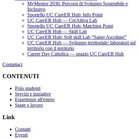
MyMentor 2030. Percorsi di Sviluppo Sostenibile e
Inclusivo
Sportello UC CareER Hub: Info Point
UC CareER Hub — CreAttiva Lab
Sportello UC CareER Hub: Matching Point
UC CareER Hub — Skill Lab
UC CareER Hub: Soft skill Lab “Saper Ascoltare”
UC CareER Hub — Sviluppo territoriale: laboratori sul
territorio con il territorio
Career Day Cattolica — spazio UC CareER Hub
Contattaci
CONTENUTI
Polo studenti
Servizi e iniziative
Esperienze all'estero
Stage e lavoro
Link
Contatti
Eventi