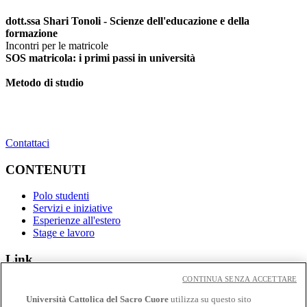
dott.ssa Shari Tonoli - Scienze dell'educazione e della
formazione
Incontri per le matricole
SOS matricola: i primi passi in università
Metodo di studio
Contattaci
CONTENUTI
Polo studenti
Servizi e iniziative
Esperienze all'estero
Stage e lavoro
Link
CONTINUA SENZA ACCETTARE
Contatti
Eventi
Università Cattolica del Sacro Cuore
utilizza su questo sito