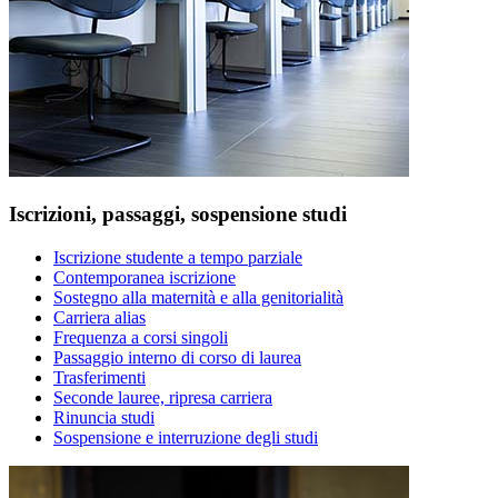
Iscrizioni, passaggi, sospensione studi
Iscrizione studente a tempo parziale
Contemporanea iscrizione
Sostegno alla maternità e alla genitorialità
Carriera alias
Frequenza a corsi singoli
Passaggio interno di corso di laurea
Trasferimenti
Seconde lauree, ripresa carriera
Rinuncia studi
Sospensione e interruzione degli studi