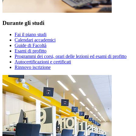
Durante gli studi
Fai il piano studi
Calendari accademici
Guide di Facoltà
Esami di profitto
Programmi dei corsi, orari delle lezioni ed esami di profitto
Autocertificazioni e certificati
Rinnovo iscrizione