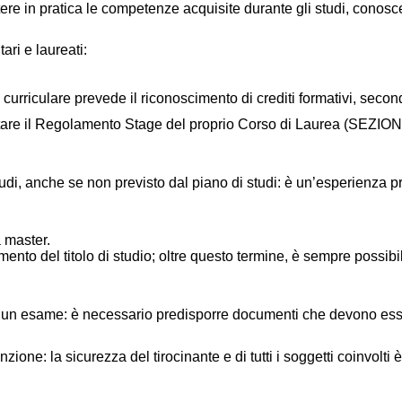
ere in pratica le competenze acquisite durante gli studi, conosce
tari e laureati:
 curriculare prevede il riconoscimento di crediti formativi, secon
tare il Regolamento Stage del proprio Corso di Laurea (SEZIONE
studi, anche se non previsto dal piano di studi: è un’esperienza p
a master.
ento del titolo di studio; oltre questo termine, è sempre possibi
si ad un esame: è necessario predisporre documenti che devono es
zione: la sicurezza del tirocinante e di tutti i soggetti coinvolt