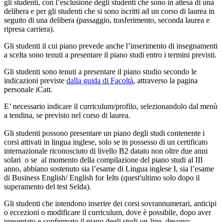
gli studenti, con l’esclusione degli studenti che sono in attesa di una
delibera e per gli studenti che si sono iscritti ad un corso di laurea in
seguito di una delibera (passaggio, trasferimento, seconda laurea e
ripresa carriera).
Gli studenti il cui piano prevede anche l’inserimento di insegnamenti
a scelta sono tenuti a presentare il piano studi entro i termini previsti.
Gli studenti sono tenuti a presentare il piano studio secondo le
indicazioni previste
dalla guida di Facoltà
, attraverso la pagina
personale iCatt.
E’ necessario indicare il curriculum/profilo, selezionandolo dal menù
a tendina, se previsto nel corso di laurea.
Gli studenti possono presentare un piano degli studi contenente i
corsi attivati in lingua inglese, solo se in possesso di un certificato
internazionale riconosciuto di livello B2 datato non oltre due anni
solari o se al momento della compilazione del piano studi al III
anno, abbiano sostenuto sia l’esame di Lingua inglese I, sia l’esame
di Business English/ English for Ielts (quest'ultimo solo dopo il
superamento del test Selda).
Gli studenti che intendono inserire dei corsi sovrannumerari, anticipi
o eccezioni o modificare il curriculum, dove è possibile, dopo aver
presentato e confermato il piano degli studi on-line, devono: