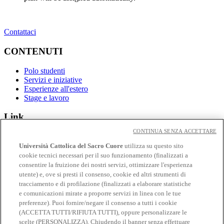
Contattaci
CONTENUTI
Polo studenti
Servizi e iniziative
Esperienze all'estero
Stage e lavoro
Link
CONTINUA SENZA ACCETTARE
Contatti
Eventi
Università Cattolica del Sacro Cuore
utilizza su questo sito
Avvisi
cookie tecnici necessari per il suo funzionamento (finalizzati a
consentire la fruizione dei nostri servizi, ottimizzare l'esperienza
Social
utente) e, ove si presti il consenso, cookie ed altri strumenti di
tracciamento e di profilazione (finalizzati a elaborare statistiche
Facebook
e comunicazioni mirate a proporre servizi in linea con le tue
𝕏
preferenze). Puoi fornire/negare il consenso a tutti i cookie
Linkedin
(ACCETTA TUTTI/RIFIUTA TUTTI), oppure personalizzare le
Youtube
scelte (PERSONALIZZA). Chiudendo il banner senza effettuare