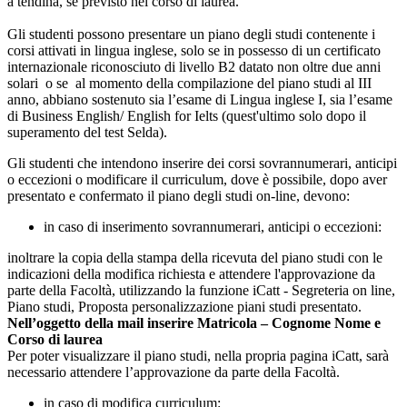
a tendina, se previsto nel corso di laurea.
Gli studenti possono presentare un piano degli studi contenente i
corsi attivati in lingua inglese, solo se in possesso di un certificato
internazionale riconosciuto di livello B2 datato non oltre due anni
solari o se al momento della compilazione del piano studi al III
anno, abbiano sostenuto sia l’esame di Lingua inglese I, sia l’esame
di Business English/ English for Ielts (quest'ultimo solo dopo il
superamento del test Selda).
Gli studenti che intendono inserire dei corsi sovrannumerari, anticipi
o eccezioni o modificare il curriculum, dove è possibile, dopo aver
presentato e confermato il piano degli studi on-line, devono:
in caso di inserimento sovrannumerari, anticipi o eccezioni:
inoltrare la copia della stampa della ricevuta del piano studi con le
indicazioni della modifica richiesta e attendere l'approvazione da
parte della Facoltà, utilizzando la funzione iCatt - Segreteria on line,
Piano studi, Proposta personalizzazione piani studi presentato.
Nell’oggetto della mail inserire Matricola – Cognome Nome e
Corso di laurea
Per poter visualizzare il piano studi, nella propria pagina iCatt, sarà
necessario attendere l’approvazione da parte della Facoltà.
in caso di modifica curriculum: