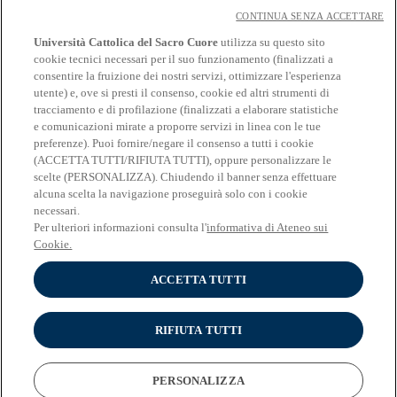
CONTINUA SENZA ACCETTARE
Contatti
Eventi
Università Cattolica del Sacro Cuore
utilizza su questo sito
Avvisi
cookie tecnici necessari per il suo funzionamento (finalizzati a
consentire la fruizione dei nostri servizi, ottimizzare l'esperienza
Social
utente) e, ove si presti il consenso, cookie ed altri strumenti di
tracciamento e di profilazione (finalizzati a elaborare statistiche
Facebook
e comunicazioni mirate a proporre servizi in linea con le tue
𝕏
preferenze). Puoi fornire/negare il consenso a tutti i cookie
Linkedin
(ACCETTA TUTTI/RIFIUTA TUTTI), oppure personalizzare le
Youtube
scelte (PERSONALIZZA). Chiudendo il banner senza effettuare
Instagram
alcuna scelta la navigazione proseguirà solo con i cookie
Telegram
necessari.
Spotify
Per ulteriori informazioni consulta l'
informativa di Ateneo sui
Cookie.
ACCETTA TUTTI
© Università Cattolica del Sacro Cuore - Largo A. Gemelli 1, 20123
Milano - PI 02133120150
Privacy
RIFIUTA TUTTI
Impostazione dei Cookies
Cookies
PERSONALIZZA
English version