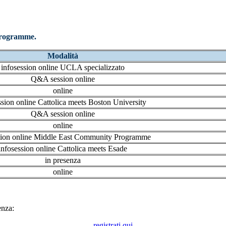
 programme.
Modalità
infosession online UCLA specializzato
Q&A session online
online
ssion online Cattolica meets Boston University
Q&A session online
online
sion online Middle East Community Programme
infosession online Cattolica meets Esade
in presenza
online
enza:
registrati qui