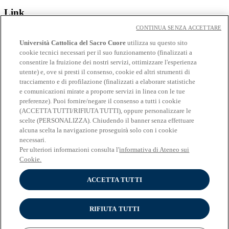
Link
CONTINUA SENZA ACCETTARE
Contatti
Eventi
Università Cattolica del Sacro Cuore
utilizza su questo sito
Avvisi
cookie tecnici necessari per il suo funzionamento (finalizzati a
consentire la fruizione dei nostri servizi, ottimizzare l'esperienza
Social
utente) e, ove si presti il consenso, cookie ed altri strumenti di
tracciamento e di profilazione (finalizzati a elaborare statistiche
Facebook
e comunicazioni mirate a proporre servizi in linea con le tue
𝕏
preferenze). Puoi fornire/negare il consenso a tutti i cookie
Linkedin
(ACCETTA TUTTI/RIFIUTA TUTTI), oppure personalizzare le
Youtube
scelte (PERSONALIZZA). Chiudendo il banner senza effettuare
Instagram
alcuna scelta la navigazione proseguirà solo con i cookie
Telegram
necessari.
Spotify
Per ulteriori informazioni consulta l'
informativa di Ateneo sui
Cookie.
ACCETTA TUTTI
© Università Cattolica del Sacro Cuore - Largo A. Gemelli 1, 20123
Milano - PI 02133120150
Privacy
RIFIUTA TUTTI
Impostazione dei Cookies
Cookies